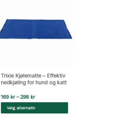
Trixie Kjølematte – Effektiv
nedkjøling for hund og katt
Prisområde:
169
kr
–
298
kr
169 kr
Velg alternativ
til
298 kr
Dette
produktet