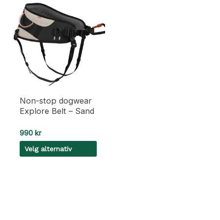
Non-stop dogwear
Explore Belt – Sand
990
kr
Velg alternativ
Dette
produktet
har
flere
varianter.