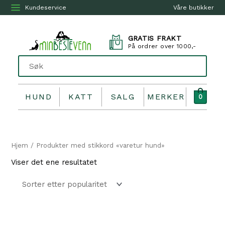
Kundeservice
Våre butikker
GRATIS FRAKT
På ordrer over 1000,-
HUND
KATT
SALG
MERKER
0
Hjem
/ Produkter med stikkord «varetur hund»
Viser det ene resultatet