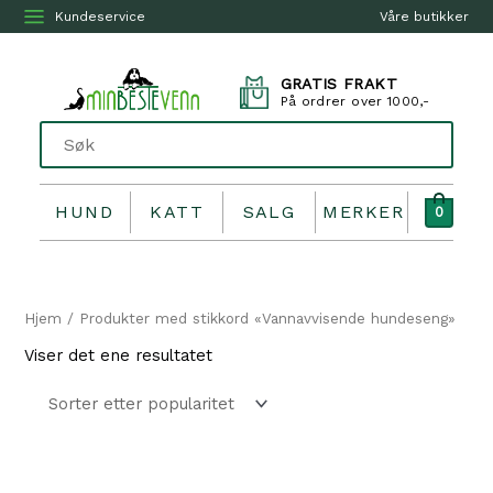
Kundeservice
Våre butikker
GRATIS FRAKT
På ordrer over 1000,-
HUND
KATT
SALG
MERKER
0
Hjem
/ Produkter med stikkord «Vannavvisende hundeseng»
Viser det ene resultatet