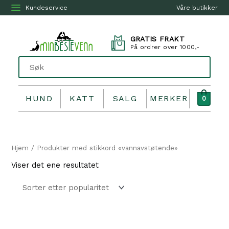
Kundeservice
Våre butikker
GRATIS FRAKT
På ordrer over 1000,-
HUND
KATT
SALG
MERKER
0
Hjem
/ Produkter med stikkord «vannavstøtende»
Viser det ene resultatet