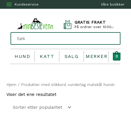
Kundeservice
Våre butikker
GRATIS FRAKT
På ordrer over 1000,-
HUND
KATT
SALG
MERKER
0
Hjem
/ Produkter med stikkord «underlag matskål hund»
Viser det ene resultatet