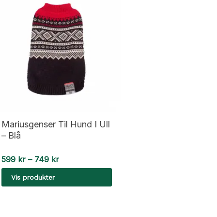
Mariusgenser Til Hund I Ull
– Blå
Prisområde:
599
kr
–
749
kr
599 kr
Vis produkter
til
749 kr