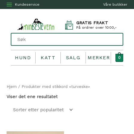
Kundeservice
Våre butikker
GRATIS FRAKT
På ordrer over 1000,-
HUND
KATT
SALG
MERKER
0
Hjem
/ Produkter med stikkord «turveske»
Viser det ene resultatet