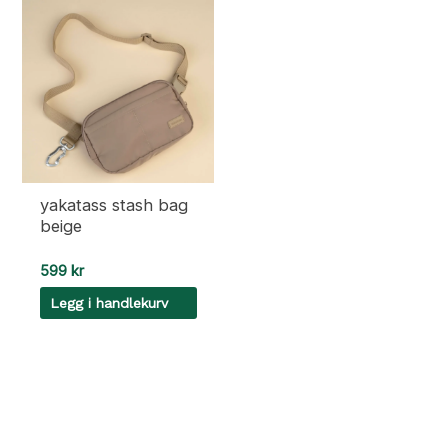
yakatass stash bag
beige
599
kr
Legg i handlekurv