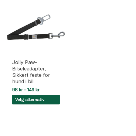
Jolly Paw–
Bilseleadapter,
Sikkert feste for
hund i bil
Prisområde:
98
kr
–
149
kr
98 kr
Velg alternativ
til
149 kr
Dette
produktet
har
flere