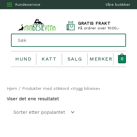
Kundeservice
Våre butikker
GRATIS FRAKT
På ordrer over 1000,-
HUND
KATT
SALG
MERKER
0
Hjem
/ Produkter med stikkord «trygg bilreise»
Viser det ene resultatet