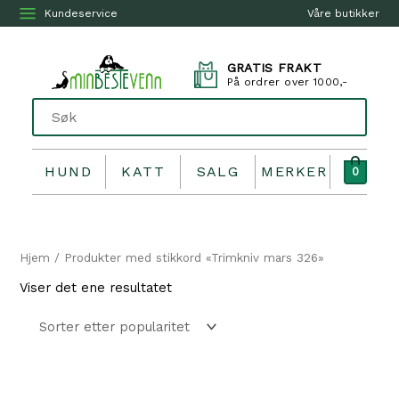
Kundeservice
Våre butikker
GRATIS FRAKT
På ordrer over 1000,-
HUND
KATT
SALG
MERKER
0
Hjem
/ Produkter med stikkord «Trimkniv mars 326»
Viser det ene resultatet