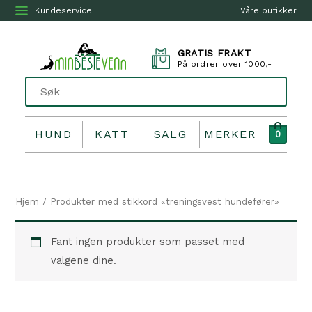
Kundeservice
Våre butikker
GRATIS FRAKT
På ordrer over 1000,-
HUND
KATT
SALG
MERKER
0
Hjem
/ Produkter med stikkord «treningsvest hundefører»
Fant ingen produkter som passet med
valgene dine.