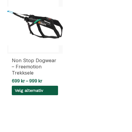
Non Stop Dogwear
– Freemotion
Trekksele
Prisområde:
699
kr
–
999
kr
699 kr
Velg alternativ
til
999 kr
Dette
produktet
har
flere