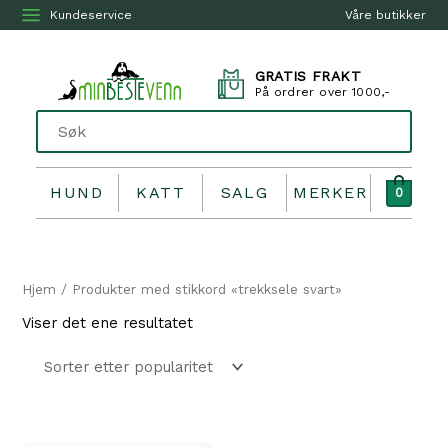
Kundeservice
Våre butikker
GRATIS FRAKT
På ordrer over 1000,-
HUND
KATT
SALG
MERKER
0
Hjem
/ Produkter med stikkord «trekksele svart»
Viser det ene resultatet