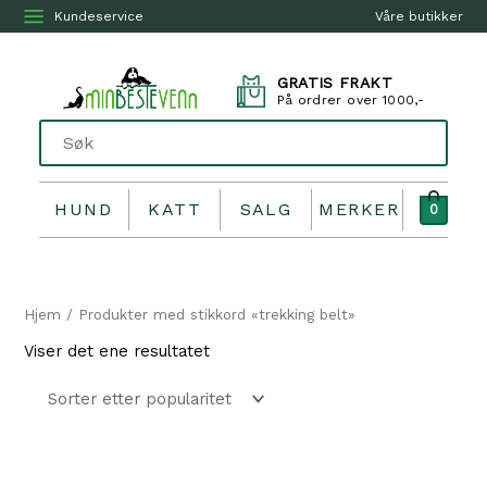
Kundeservice
Våre butikker
GRATIS FRAKT
På ordrer over 1000,-
HUND
KATT
SALG
MERKER
0
Hjem
/ Produkter med stikkord «trekking belt»
Viser det ene resultatet