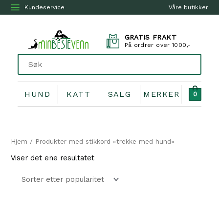
Kundeservice
Våre butikker
GRATIS FRAKT
På ordrer over 1000,-
HUND
KATT
SALG
MERKER
0
Hjem
/ Produkter med stikkord «trekke med hund»
Viser det ene resultatet