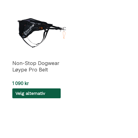
Non-Stop Dogwear
Løype Pro Belt
1 090
kr
Velg alternativ
Dette
produktet
har
flere
varianter.