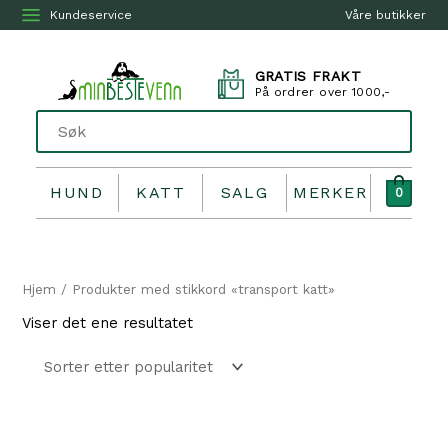
Kundeservice
Våre butikker
GRATIS FRAKT
På ordrer over 1000,-
HUND
KATT
SALG
MERKER
0
Hjem
/ Produkter med stikkord «transport katt»
Viser det ene resultatet