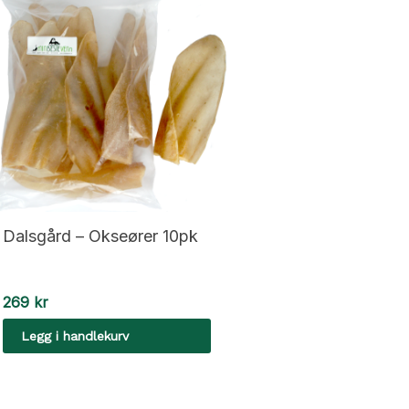
Dalsgård – Okseører 10pk
269
kr
Legg i handlekurv