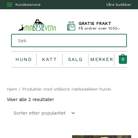
Kundeservice
Våre butikker
GRATIS FRAKT
På ordrer over 1000,-
HUND
KATT
SALG
MERKER
0
Hjem
/ Produkter med stikkord «tørkedekken hund»
Sortert
Viser alle 2 resultater
etter
propularitet