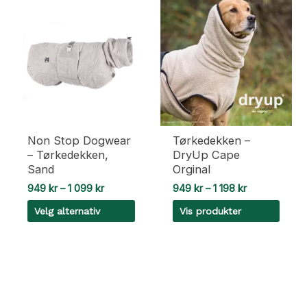
Non Stop Dogwear
Tørkedekken –
– Tørkedekken,
DryUp Cape
Sand
Orginal
Prisområde:
Prisområde:
949
kr
–
1 099
kr
949
kr
–
1 198
kr
949 kr
949 kr
Velg alternativ
Vis produkter
til
til
1
1
Dette
099 kr
198 kr
produktet
har
flere