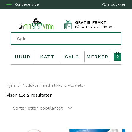
Kundeservice
Våre butikker
GRATIS FRAKT
På ordrer over 1000,-
HUND
KATT
SALG
MERKER
0
Hjem
/ Produkter med stikkord «toalett»
Sortert
Viser alle 2 resultater
etter
propularitet