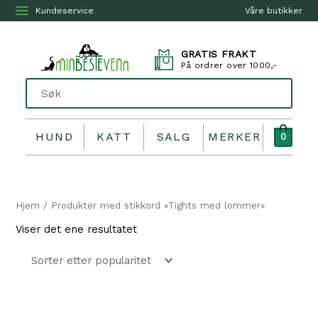
Kundeservice
Våre butikker
GRATIS FRAKT
På ordrer over 1000,-
HUND
KATT
SALG
MERKER
0
Hjem
/ Produkter med stikkord «Tights med lommer»
Viser det ene resultatet