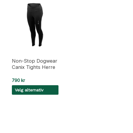
Non-Stop Dogwear
Canix Tights Herre
790
kr
Velg alternativ
Dette
produktet
har
flere
varianter.