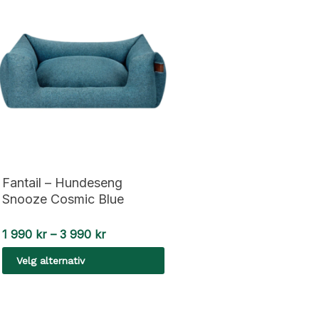
Fantail – Hundeseng
Snooze Cosmic Blue
Prisområde:
1 990
kr
–
3 990
kr
1
Velg alternativ
990 kr
til
Dette
3
990 kr
produktet