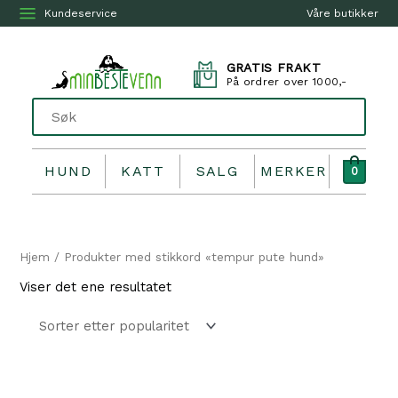
Kundeservice
Våre butikker
GRATIS FRAKT
På ordrer over 1000,-
HUND
KATT
SALG
MERKER
0
Hjem
/ Produkter med stikkord «tempur pute hund»
Viser det ene resultatet