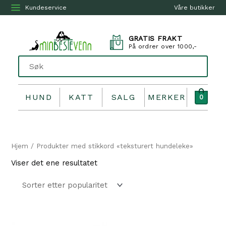
Kundeservice
Våre butikker
GRATIS FRAKT
På ordrer over 1000,-
HUND
KATT
SALG
MERKER
0
Hjem
/ Produkter med stikkord «teksturert hundeleke»
Viser det ene resultatet