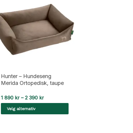
Hunter – Hundeseng
Merida Ortopedisk, taupe
Prisområde:
1 890
kr
–
2 390
kr
1
Velg alternativ
890 kr
til
Dette
2
390 kr
produktet