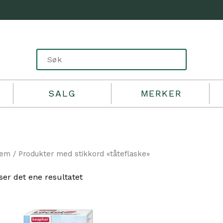
SALG
MERKER
jem
/ Produkter med stikkord «tåteflaske»
ser det ene resultatet