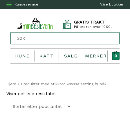
Kundeservice
Våre butikker
GRATIS FRAKT
På ordrer over 1000,-
HUND
KATT
SALG
MERKER
0
Hjem
/ Produkter med stikkord «sysselsetting hund»
Viser det ene resultatet