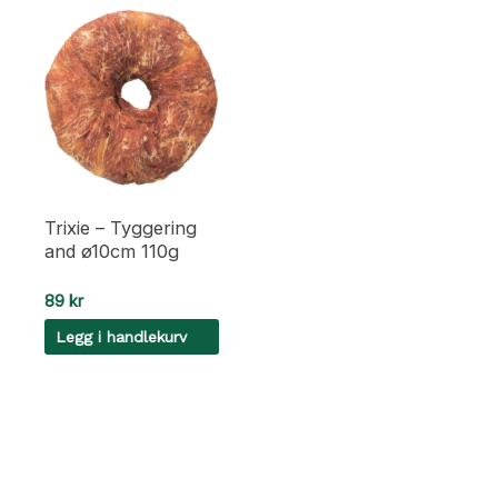
Trixie – Tyggering
and ø10cm 110g
89
kr
Legg i handlekurv