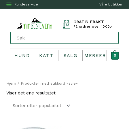
Kundeservice
Våre butikker
GRATIS FRAKT
På ordrer over 1000,-
HUND
KATT
SALG
MERKER
0
Hjem
/ Produkter med stikkord «svie»
Viser det ene resultatet