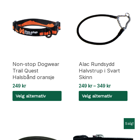
Non-stop Dogwear
Alac Rundsydd
Trail Quest
Halvstrup i Svart
Halsbånd oransje
Skinn
Prisområde:
249
kr
249
kr
–
349
kr
249 kr
Velg alternativ
Velg alternativ
til
349 kr
Dette
Dette
produktet
produktet
har
har
Salg!
flere
flere