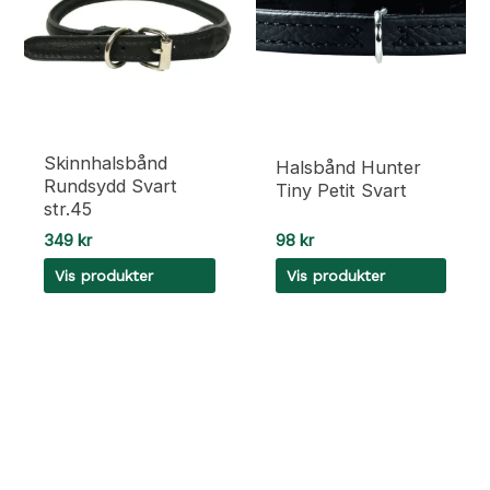
varianter.
varianter.
Alternativene
Alternativene
kan
kan
velges
velges
på
på
produktsiden
produktsiden
Skinnhalsbånd
Halsbånd Hunter
Rundsydd Svart
Tiny Petit Svart
str.45
349
kr
98
kr
Vis produkter
Vis produkter