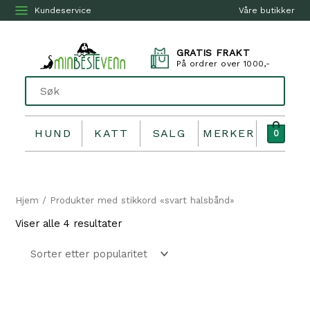
Kundeservice
Våre butikker
GRATIS FRAKT
På ordrer over 1000,-
HUND
KATT
SALG
MERKER
0
Hjem
/ Produkter med stikkord «svart halsbånd»
Sortert
Viser alle 4 resultater
etter
propularitet