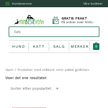
Kundeservice
Våre butikker
GRATIS FRAKT
På ordrer over 1000,-
HUND
KATT
SALG
MERKER
0
Hjem
/ Produkter med stikkord «stor pakke godbiter»
Viser det ene resultatet