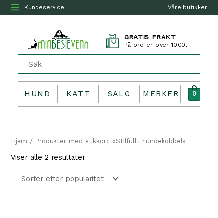
Kundeservice
Våre butikker
GRATIS FRAKT
På ordrer over 1000,-
HUND
KATT
SALG
MERKER
0
Hjem
/ Produkter med stikkord «Stilfullt hundekobbel»
Sortert
Viser alle 2 resultater
etter
propularitet