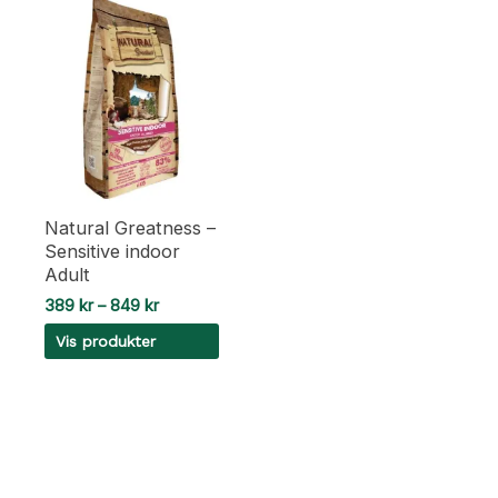
Natural Greatness –
Sensitive indoor
Adult
Prisområde:
389
kr
–
849
kr
389 kr
Vis produkter
til
849 kr