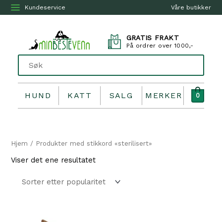
Kundeservice
Våre butikker
GRATIS FRAKT
På ordrer over 1000,-
HUND
KATT
SALG
MERKER
0
Hjem
/ Produkter med stikkord «sterilisert»
Viser det ene resultatet