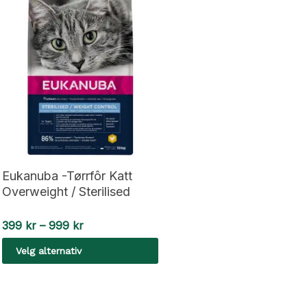
Eukanuba -Tørrfôr Katt
Overweight / Sterilised
Prisområde:
399
kr
–
999
kr
399 kr
Velg alternativ
til
999 kr
Dette
produktet