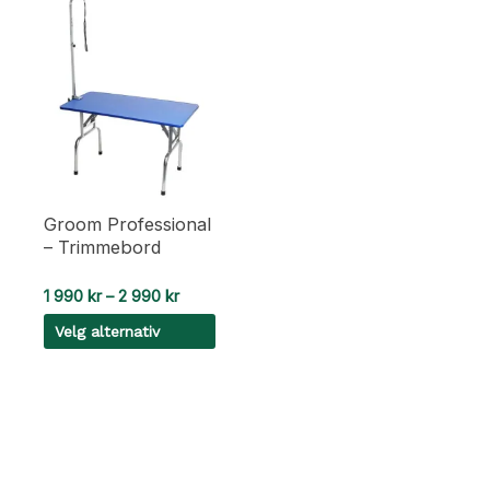
Groom Professional
– Trimmebord
Prisområde:
1 990
kr
–
2 990
kr
1
Velg alternativ
990 kr
til
Dette
2
990 kr
produktet
har
flere
varianter.