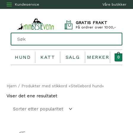
Kundeservice
Våre butikker
GRATIS FRAKT
På ordrer over 1000,-
HUND
KATT
SALG
MERKER
0
Hjem
/ Produkter med stikkord «Stellebord hund»
Viser det ene resultatet