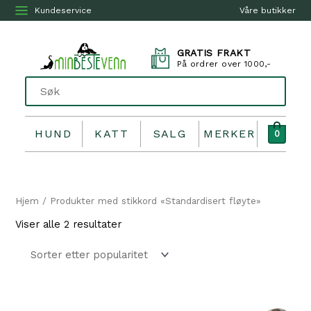
Kundeservice
Våre butikker
GRATIS FRAKT
På ordrer over 1000,-
HUND
KATT
SALG
MERKER
0
Hjem
/ Produkter med stikkord «Standardisert fløyte»
Sortert
Viser alle 2 resultater
etter
propularitet