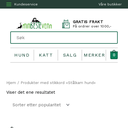
Kundeservice
Våre butikker
GRATIS FRAKT
På ordrer over 1000,-
HUND
KATT
SALG
MERKER
0
Hjem
/ Produkter med stikkord «Stålkam hund»
Viser det ene resultatet