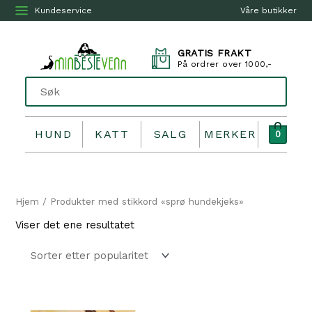
Kundeservice
Våre butikker
GRATIS FRAKT
På ordrer over 1000,-
HUND
KATT
SALG
MERKER
0
Hjem
/ Produkter med stikkord «sprø hundekjeks»
Viser det ene resultatet