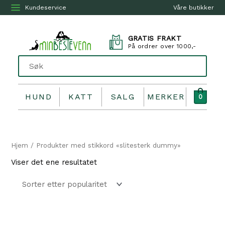
Kundeservice
Våre butikker
GRATIS FRAKT
På ordrer over 1000,-
HUND
KATT
SALG
MERKER
0
Hjem
/ Produkter med stikkord «slitesterk dummy»
Viser det ene resultatet