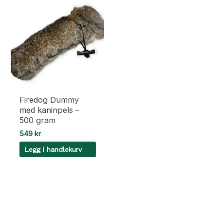
Firedog Dummy
med kaninpels –
500 gram
549
kr
Legg i handlekurv