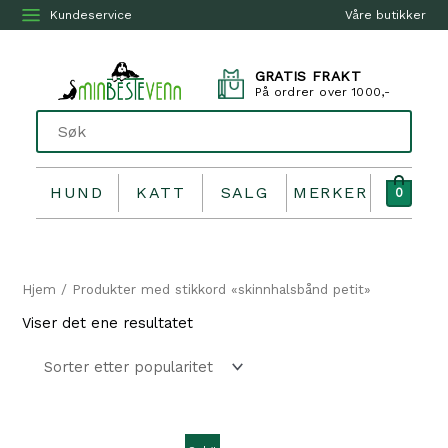
Kundeservice
Våre butikker
GRATIS FRAKT
På ordrer over 1000,-
HUND
KATT
SALG
MERKER
0
Hjem
/ Produkter med stikkord «skinnhalsbånd petit»
Viser det ene resultatet