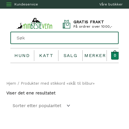
Kundeservice
Våre butikker
GRATIS FRAKT
På ordrer over 1000,-
HUND
KATT
SALG
MERKER
0
Hjem
/ Produkter med stikkord «skål til bilbur»
Viser det ene resultatet