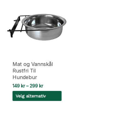
Mat og Vannskål
Rustfri Til
Hundebur
Prisområde:
149
kr
–
299
kr
149 kr
Velg alternativ
til
299 kr
Dette
produktet
har
flere