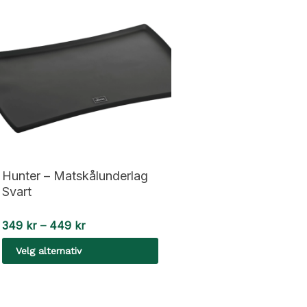
Hunter – Matskålunderlag
Svart
Prisområde:
349
kr
–
449
kr
349 kr
Velg alternativ
til
449 kr
Dette
produktet