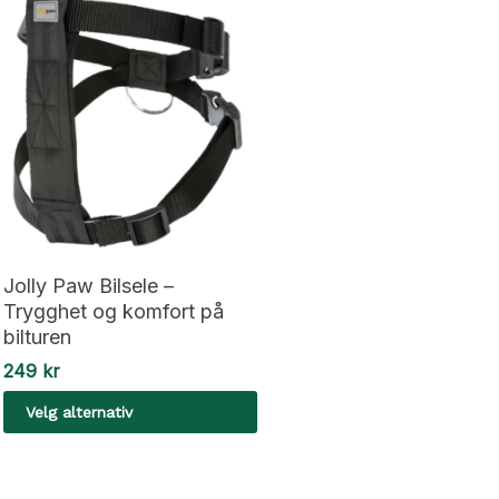
Jolly Paw Bilsele –
Trygghet og komfort på
bilturen
249
kr
Velg alternativ
Dette
produktet