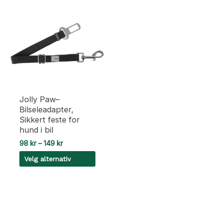
Jolly Paw–
Bilseleadapter,
Sikkert feste for
hund i bil
Prisområde:
98
kr
–
149
kr
98 kr
Velg alternativ
til
149 kr
Dette
produktet
har
flere