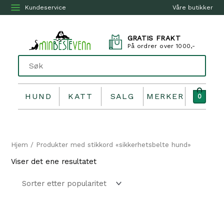
Kundeservice
Våre butikker
GRATIS FRAKT
På ordrer over 1000,-
HUND
KATT
SALG
MERKER
0
Hjem
/ Produkter med stikkord «sikkerhetsbelte hund»
Viser det ene resultatet