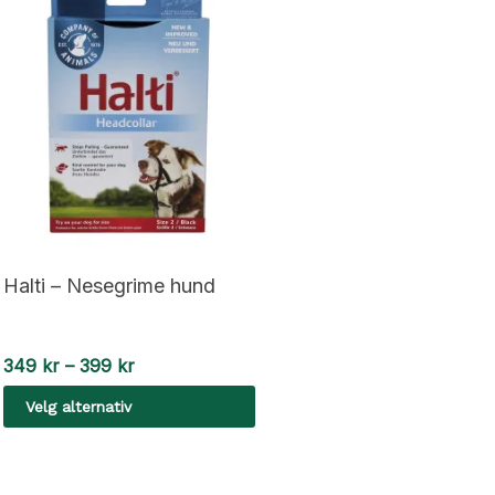
Halti – Nesegrime hund
Prisområde:
349
kr
–
399
kr
349 kr
Velg alternativ
til
399 kr
Dette
produktet