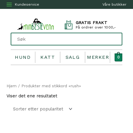
Kundeservice
Våre butikker
GRATIS FRAKT
På ordrer over 1000,-
HUND
KATT
SALG
MERKER
0
Hjem
/ Produkter med stikkord «rush»
Viser det ene resultatet