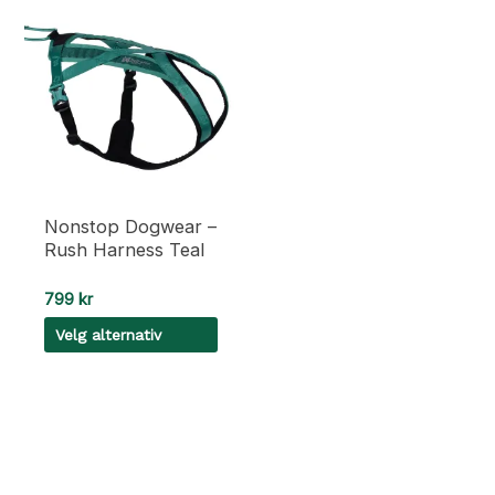
Nonstop Dogwear –
Rush Harness Teal
799
kr
Velg alternativ
Dette
produktet
har
flere
varianter.