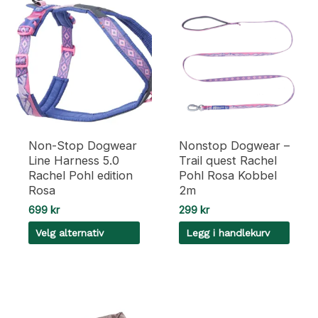
Non-Stop Dogwear
Nonstop Dogwear –
Line Harness 5.0
Trail quest Rachel
Rachel Pohl edition
Pohl Rosa Kobbel
Rosa
2m
699
kr
299
kr
Velg alternativ
Legg i handlekurv
Dette
produktet
har
flere