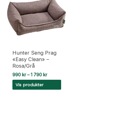
varianter.
Alternativene
kan
velges
på
produktsiden
Hunter Seng Prag
«Easy Clean» –
Rosa/Grå
Prisområde:
990
kr
–
1 790
kr
990 kr
Vis produkter
til
1
790 kr