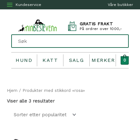
Kundeservice
Våre butikker
GRATIS FRAKT
På ordrer over 1000,-
HUND
KATT
SALG
MERKER
0
Hjem
/ Produkter med stikkord «rosa»
Sortert
Viser alle 3 resultater
etter
propularitet