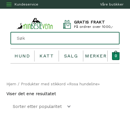
Kundeservice
Våre butikker
GRATIS FRAKT
På ordrer over 1000,-
HUND
KATT
SALG
MERKER
0
Hjem
/ Produkter med stikkord «Rosa hundeline»
Viser det ene resultatet