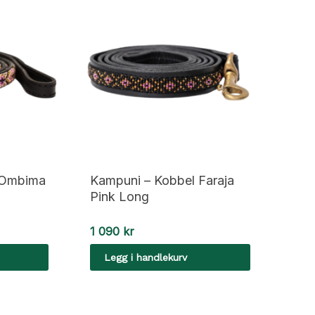
 Ombima
Kampuni – Kobbel Faraja
Pink Long
1 090
kr
Legg i handlekurv