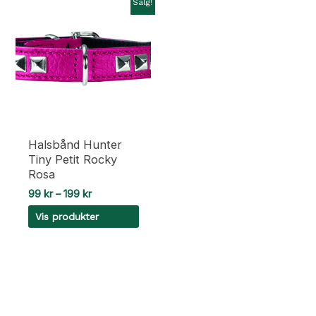
Salg!
Halsbånd Hunter
Tiny Petit Rocky
Rosa
Prisområde:
99
kr
–
199
kr
99 kr
Vis produkter
til
199 kr