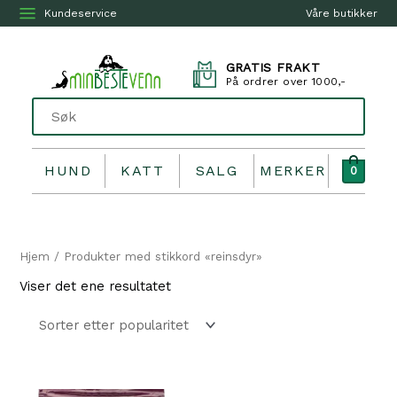
Kundeservice
Våre butikker
GRATIS FRAKT
På ordrer over 1000,-
HUND
KATT
SALG
MERKER
0
Hjem
/ Produkter med stikkord «reinsdyr»
Viser det ene resultatet