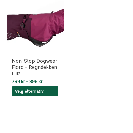
Non-Stop Dogwear
Fjord – Regndekken
Lilla
Prisområde:
799
kr
–
899
kr
799 kr
Velg alternativ
til
899 kr
Dette
produktet
har
flere