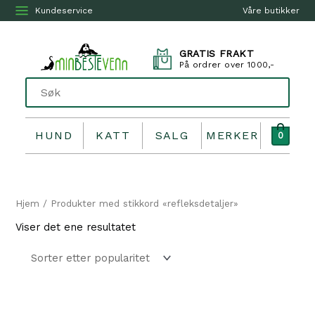
Kundeservice
Våre butikker
GRATIS FRAKT
På ordrer over 1000,-
HUND
KATT
SALG
MERKER
0
Hjem
/ Produkter med stikkord «refleksdetaljer»
Viser det ene resultatet