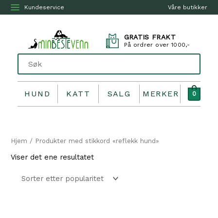
Kundeservice
Våre butikker
GRATIS FRAKT
På ordrer over 1000,-
HUND
KATT
SALG
MERKER
0
Hjem
/ Produkter med stikkord «reflekk hund»
Viser det ene resultatet