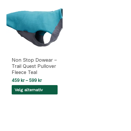
Non Stop Dowear –
Trail Quest Pullover
Fleece Teal
Prisområde:
459
kr
–
599
kr
459 kr
Velg alternativ
til
599 kr
Dette
produktet
har
flere