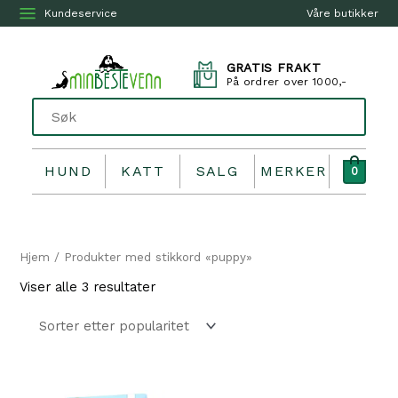
Kundeservice
Våre butikker
GRATIS FRAKT
På ordrer over 1000,-
HUND
KATT
SALG
MERKER
0
Hjem
/ Produkter med stikkord «puppy»
Sortert
Viser alle 3 resultater
etter
propularitet