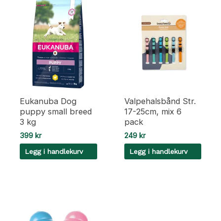
Eukanuba Dog
Valpehalsbånd Str.
puppy small breed
17-25cm, mix 6
3 kg
pack
399
kr
249
kr
Legg i handlekurv
Legg i handlekurv