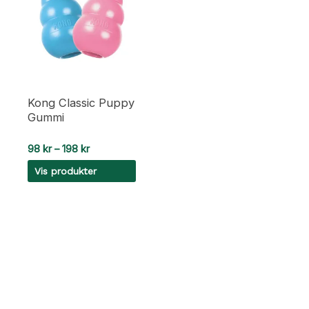
Kong Classic Puppy
Gummi
Prisområde:
98
kr
–
198
kr
98 kr
Vis produkter
til
198 kr